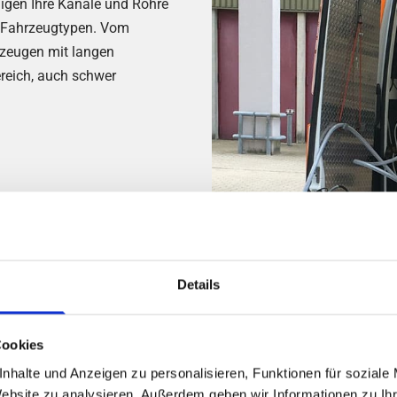
nigen Ihre Kanäle und Rohre
n Fahrzeugtypen. Vom
zeugen mit langen
reich, auch schwer
Details
ir Flächen von bis zu 52 m²
as schützt angrenzende
Cookies
eitungsfahrzeuge ein, die das
nden – ressourcenschonend
nhalte und Anzeigen zu personalisieren, Funktionen für soziale
Website zu analysieren. Außerdem geben wir Informationen zu I