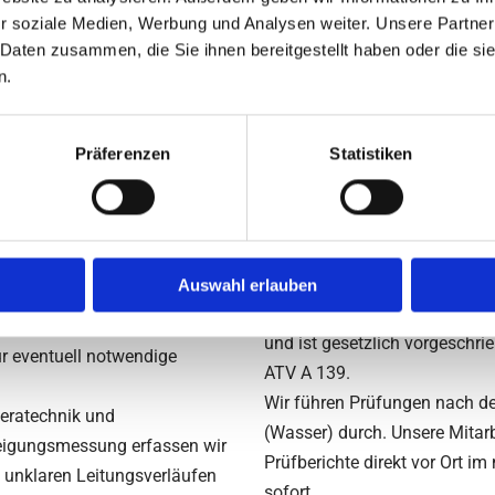
r soziale Medien, Werbung und Analysen weiter. Unsere Partner
 Daten zusammen, die Sie ihnen bereitgestellt haben oder die s
n.
Präferenzen
Statistiken
Sicherheit durch
anal-TV-
Dichtheitsprüfung
Mit der Zeit können Kanäle u
Auswahl erlauben
e präzise Analyse des
Dichtheitsprüfung schützt B
chung liefert detaillierte
und ist gesetzlich vorgeschr
ür eventuell notwendige
ATV A 139.
Wir führen Prüfungen nach d
eratechnik und
(Wasser) durch. Unsere Mitarbe
Neigungsmessung erfassen wir
Prüfberichte direkt vor Ort im
 unklaren Leitungsverläufen
sofort.