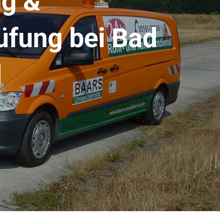
g &
üfung bei Bad
l