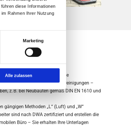
 führen diese Informationen
ie im Rahmen Ihrer Nutzung
Marketing
 normgerechte
nd Leitungen undicht werden. Eine
Alle zulassen
oden und Grundwasser vor Verunreinigungen –
ieben, z. B. bei Neubauten gemäß DIN EN 1610 und
en gängigen Methoden „L“ (Luft) und „W“
iter sind nach DWA zertifiziert und erstellen die
 mobilen Büro – Sie erhalten Ihre Unterlagen