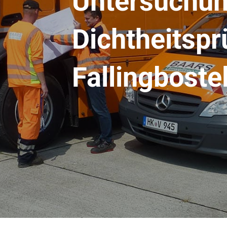
Untersuchun
Dichtheitspr
Fallingboste