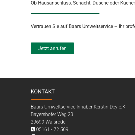
Ob Hausanschluss, Schacht, Dusche oder Küchenab
Vertrauen Sie auf Baars Umweltservice – Ihr profe
Jetzt anrufen
KONTAKT
Baars Umweltservice Inhaber Kerstin Dey e.K.
Bayershofer Weg 23
29699 Walsrode
05161 - 72 509
