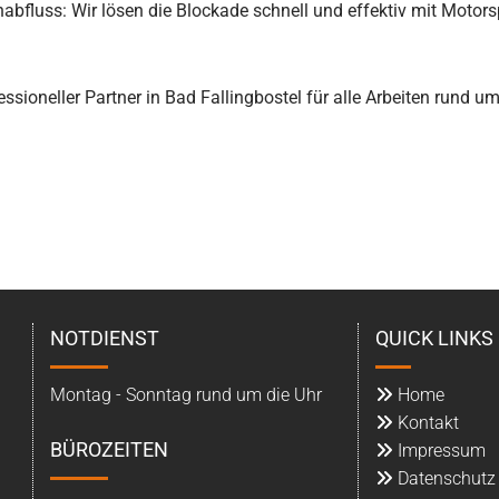
fluss: Wir lösen die Blockade schnell und effektiv mit Motors
ssioneller Partner in Bad Fallingbostel für alle Arbeiten rund u
NOTDIENST
QUICK LINKS
Montag - Sonntag rund um die Uhr
Home

Kontakt

BÜROZEITEN
Impressum

Datenschutz
