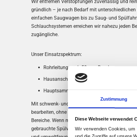
Wir entfernen Verstopfungen zuverlässig und rei
gründlich – je nach Bedarf mit unterschiedliche
einfachen Saugwagen bis zu Saug- und Spülfahr
Schlauchsystemen erreichen wir nahezu jeden Be
zugängliche.
Unser Einsatzspektrum:
Rohrleitungen ab 50 mm Durchmesser
Hausanschlussleitungen ab 100 mm
Hauptsammler bis zu 1200 mm
Zustimmung
Mit schwenk- und ausfahrbaren Haspeln können w
bearbeiten, ohne das Fahrzeug zu versetzen – d
Diese Webseite verwendet 
Bereiche. Wenn möglich, setzen wir Wasseraufber
gebrauchte Spülwasser filtern und wiederverwe
Wir verwenden Cookies, um I
und die Zugriffe auf unsere 
und umweltfreundlich.