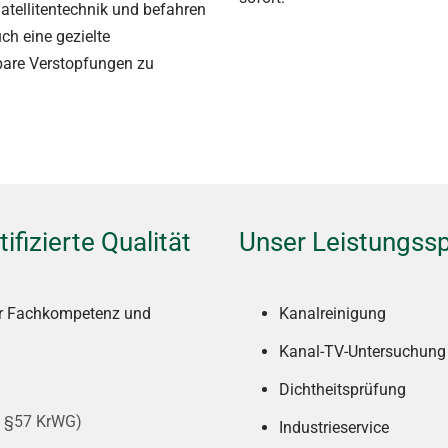
tellitentechnik und befahren
h eine gezielte
hbare Verstopfungen zu
ifizierte Qualität
Unser Leistungssp
für Fachkompetenz und
Kanalreinigung
Kanal-TV-Untersuchung
Dichtheitsprüfung
 & §57 KrWG)
Industrieservice